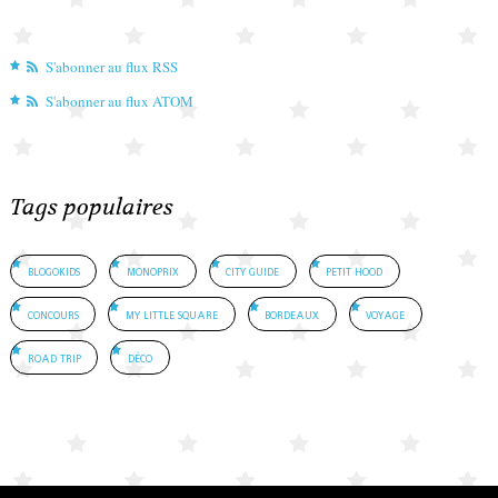
S'abonner au flux RSS
S'abonner au flux ATOM
Tags populaires
blogokids
monoprix
city guide
petit hood
concours
my little square
bordeaux
voyage
road trip
déco